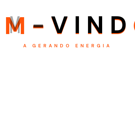
E
M
-
V
I
N
D
A GERANDO ENERGIA